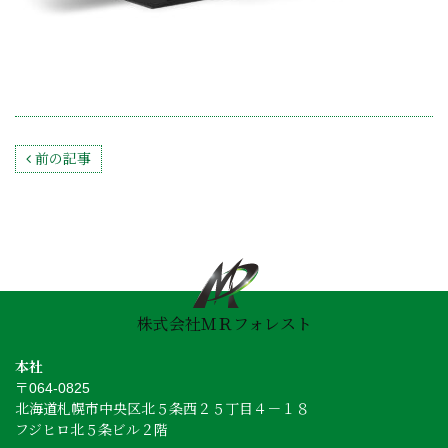
Post navigation
前の記事
株式会社ＭＲフォレスト
本社
〒064-0825
北海道札幌市中央区北５条西２５丁目４－１８
フジヒロ北５条ビル２階